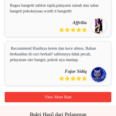
Bagus bangettt sablon rapiii,palayann ramah dan sabar 
bangett pokoknyaaa worth it bangetttt
Affrilia
Recommend Hasilnya keren dan kece abisss, Bahan 
berkualitas di cuci berkali² sablonnya tidak pecah, 
pelayanan oke banget, pokok nya mantap.
Fajar Sidiq
View More Rate
`
Bukti Hasil dari Pelanggan