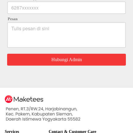
Pesan
Hubungi Admin
`
Services
Contact & Customer Care