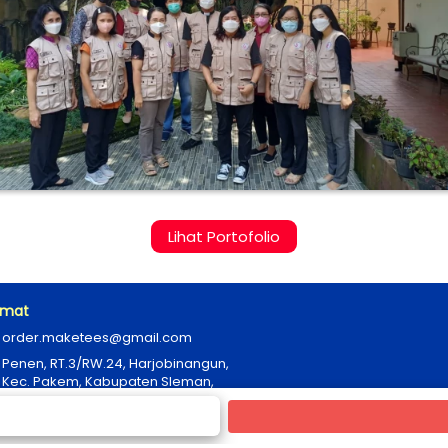
`
Lihat Portofolio
amat
order.maketees@gmail.com
Penen, RT.3/RW.24, Harjobinangun, 
Kec. Pakem, Kabupaten Sleman, 
Daerah Istimewa Yogyakarta 55582