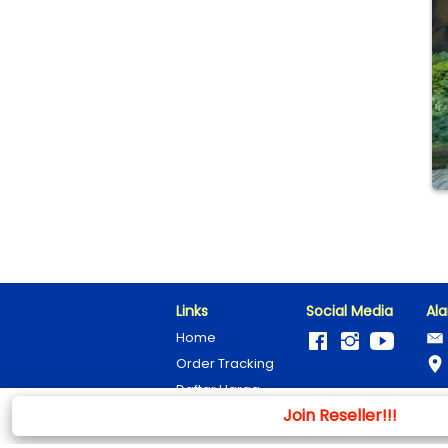
Links
Social Media
Al
Home
Order Tracking
Daftar Harga
Join Reseller!!!
`
Portofolio
Karir