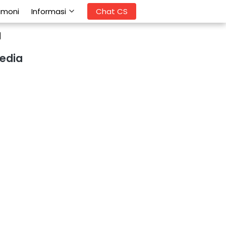
imoni
Informasi
`
Chat CS
M
edia